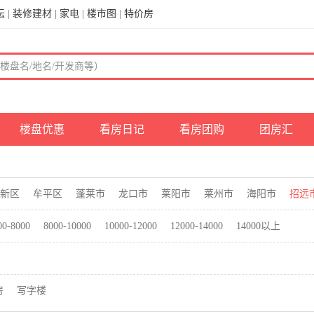
坛
|
装修建材
|
家电
|
楼市图
|
特价房
楼盘优惠
看房日记
看房团购
团房汇
新区
牟平区
蓬莱市
龙口市
莱阳市
莱州市
海阳市
招远
00-8000
8000-10000
10000-12000
12000-14000
14000以上
房
写字楼