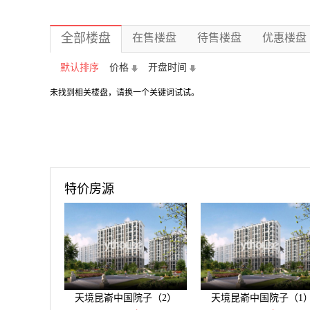
全部楼盘
在售楼盘
待售楼盘
优惠楼盘
默认排序
价格
开盘时间
未找到相关楼盘，请换一个关键词试试。
特价房源
天境昆嵛中国院子（2）
天境昆嵛中国院子（1