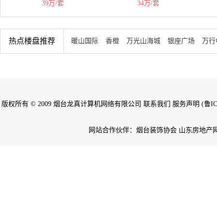
39万/套
34万/套
热点楼盘推荐
暖山国际
香橙
万光山海城
银座广场
万行
版权所有 © 2009 烟台龙真计算机网络有限公司 联系我们 服务声明 (鲁ICP备
网站合作伙伴：烟台装饰协会 山东房地产