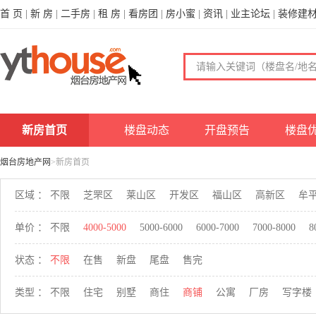
首 页
|
新 房
|
二手房
|
租 房
|
看房团
|
房小蜜
|
资讯
|
业主论坛
|
装修建
新房首页
楼盘动态
开盘预告
楼盘
烟台房地产网
>新房首页
区域 ：
不限
芝罘区
莱山区
开发区
福山区
高新区
牟
单价 ：
不限
4000-5000
5000-6000
6000-7000
7000-8000
8
状态 ：
不限
在售
新盘
尾盘
售完
类型 ：
不限
住宅
别墅
商住
商铺
公寓
厂房
写字楼