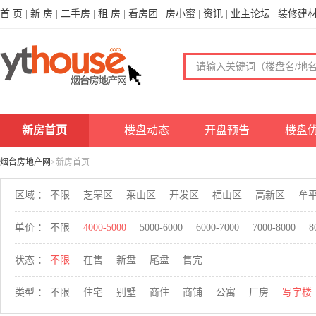
首 页
|
新 房
|
二手房
|
租 房
|
看房团
|
房小蜜
|
资讯
|
业主论坛
|
装修建
新房首页
楼盘动态
开盘预告
楼盘
烟台房地产网
>新房首页
区域 ：
不限
芝罘区
莱山区
开发区
福山区
高新区
牟
单价 ：
不限
4000-5000
5000-6000
6000-7000
7000-8000
8
状态 ：
不限
在售
新盘
尾盘
售完
类型 ：
不限
住宅
别墅
商住
商铺
公寓
厂房
写字楼