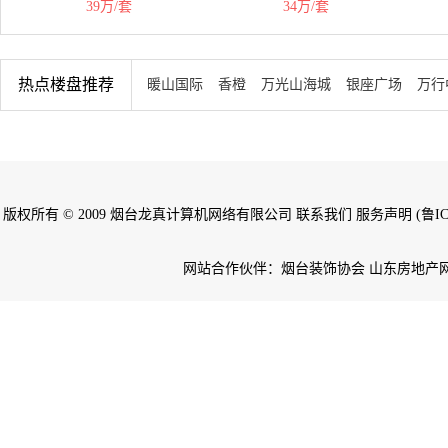
39万/套
34万/套
热点楼盘推荐
暖山国际
香橙
万光山海城
银座广场
万行
版权所有 © 2009 烟台龙真计算机网络有限公司 联系我们 服务声明 (鲁ICP备
网站合作伙伴：烟台装饰协会 山东房地产