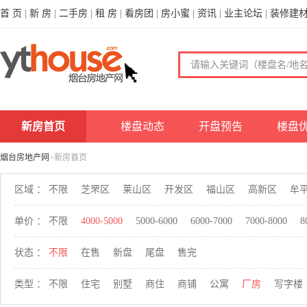
首 页
|
新 房
|
二手房
|
租 房
|
看房团
|
房小蜜
|
资讯
|
业主论坛
|
装修建
新房首页
楼盘动态
开盘预告
楼盘
烟台房地产网
>新房首页
区域 ：
不限
芝罘区
莱山区
开发区
福山区
高新区
牟
单价 ：
不限
4000-5000
5000-6000
6000-7000
7000-8000
8
状态 ：
不限
在售
新盘
尾盘
售完
类型 ：
不限
住宅
别墅
商住
商铺
公寓
厂房
写字楼