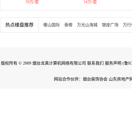
39万/套
34万/套
热点楼盘推荐
暖山国际
香橙
万光山海城
银座广场
万行
版权所有 © 2009 烟台龙真计算机网络有限公司 联系我们 服务声明 (鲁ICP备
网站合作伙伴：烟台装饰协会 山东房地产