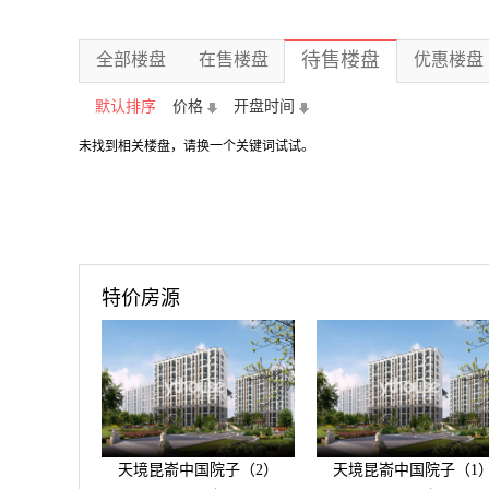
待售楼盘
全部楼盘
在售楼盘
优惠楼盘
默认排序
价格
开盘时间
未找到相关楼盘，请换一个关键词试试。
特价房源
天境昆嵛中国院子（2）
天境昆嵛中国院子（1