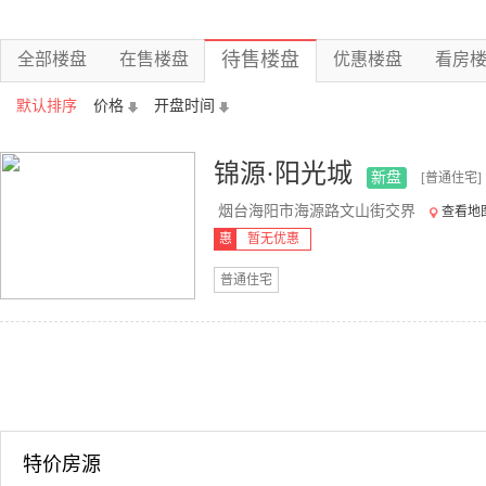
待售楼盘
全部楼盘
在售楼盘
优惠楼盘
看房
默认排序
价格
开盘时间
锦源·阳光城
新盘
[普通住宅]
烟台海阳市海源路文山街交界
查看地
惠
暂无优惠
普通住宅
特价房源