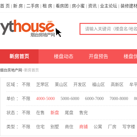
首 页
|
新 房
|
二手房
|
租 房
|
看房团
|
房小蜜
|
资讯
|
业主论坛
|
装修建
新房首页
楼盘动态
开盘预告
楼盘
烟台房地产网
>新房首页
区域 ：
不限
芝罘区
莱山区
开发区
福山区
高新区
牟
单价 ：
不限
4000-5000
5000-6000
6000-7000
7000-8000
8
状态 ：
不限
在售
新盘
尾盘
售完
类型 ：
不限
住宅
别墅
商住
商铺
公寓
厂房
写字楼