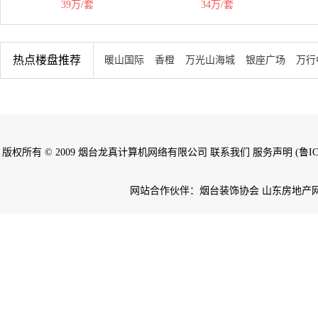
39万/套
34万/套
热点楼盘推荐
暖山国际
香橙
万光山海城
银座广场
万行
版权所有 © 2009 烟台龙真计算机网络有限公司 联系我们 服务声明 (鲁ICP备
网站合作伙伴：烟台装饰协会 山东房地产