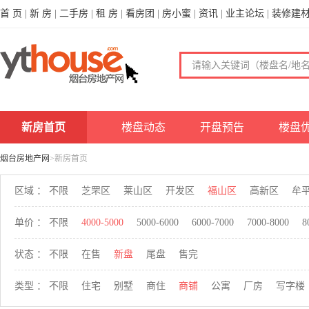
首 页
|
新 房
|
二手房
|
租 房
|
看房团
|
房小蜜
|
资讯
|
业主论坛
|
装修建
新房首页
楼盘动态
开盘预告
楼盘
烟台房地产网
>新房首页
区域 ：
不限
芝罘区
莱山区
开发区
福山区
高新区
牟
单价 ：
不限
4000-5000
5000-6000
6000-7000
7000-8000
8
状态 ：
不限
在售
新盘
尾盘
售完
类型 ：
不限
住宅
别墅
商住
商铺
公寓
厂房
写字楼