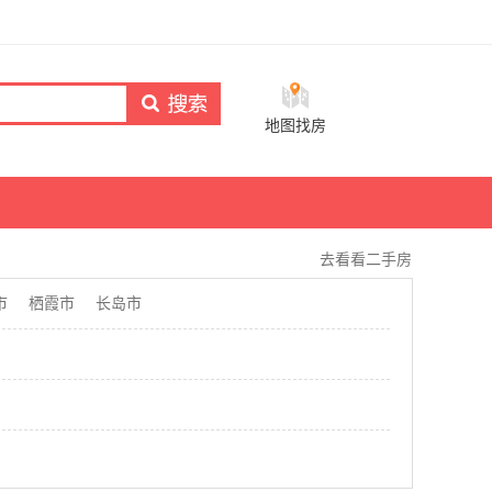
地图找房
去看看二手房
市
栖霞市
长岛市