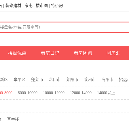
坛
|
装修建材
|
家电
|
楼市图
|
特价房
楼盘优惠
看房日记
看房团购
团房汇
新区
牟平区
蓬莱市
龙口市
莱阳市
莱州市
海阳市
招远
00-8000
8000-10000
10000-12000
12000-14000
14000以上
房
写字楼