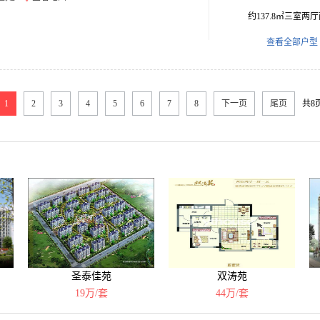
约137.8㎡三室两
查看全部户型
1
2
3
4
5
6
7
8
下一页
尾页
共8
）
圣泰佳苑
双涛苑
19万/套
44万/套