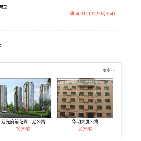
厅两卫
4001110535转5041
页
更多>>
万光府前花园二期公寓
华明大厦公寓
70万/套
18万/套