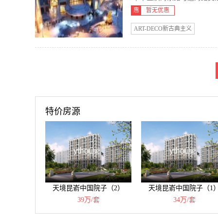
惠
暂无优惠
ART-DECO新古典主义
特价房源
天境昆嵛中国院子（2）
天境昆嵛中国院子（1
39万/套
34万/套