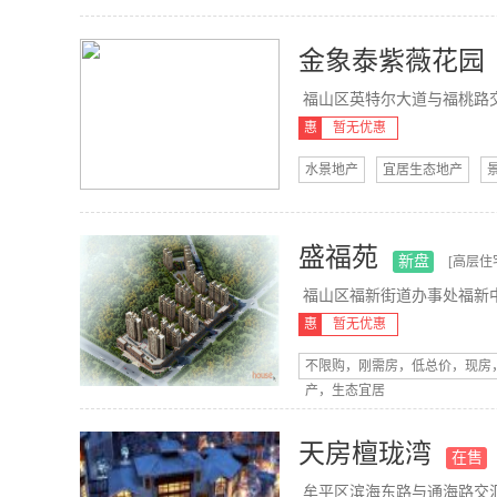
金象泰紫薇花园
福山区英特尔大道与福桃路交叉
惠
暂无优惠
水景地产
宜居生态地产
盛福苑
新盘
[高层住
福山区福新街道办事处福新
惠
暂无优惠
不限购，刚需房，低总价，现房
产，生态宜居
天房檀珑湾
在售
牟平区滨海东路与通海路交