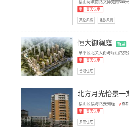
福山河滨南路文博苑南500米
惠
暂无优惠
英伦风格
北欧风情
恒大御澜庭
新盘
牟平区北关大街与垛山路交会
惠
暂无优惠
普通住宅
北方月光怡景一
福山区福海路姜刘疃
查看
惠
暂无优惠
多层住宅