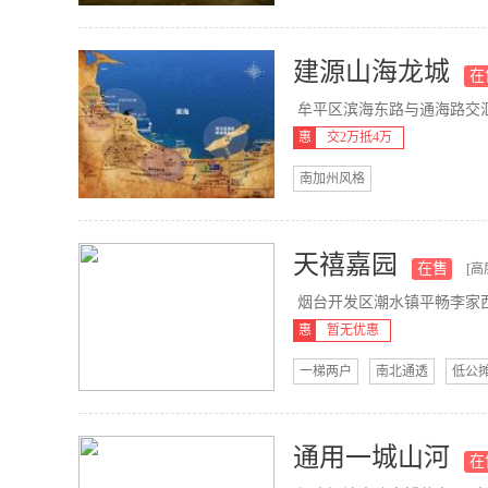
建源山海龙城
在
牟平区滨海东路与通海路交汇处南
惠
交2万抵4万
南加州风格
天禧嘉园
在售
[高
烟台开发区潮水镇平畅李家西
惠
暂无优惠
一梯两户
南北通透
低公
通用一城山河
在