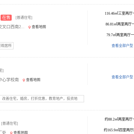
116.46㎡三室两
在售
[普通住宅]
86.81㎡两室两厅
口西南2...
查看地图
79.7㎡两室两厅
景观居所
查看全部户型
宅]
查看全部户型
中心学校南
查看地图
，改善住宅，婚房，打折优惠，教育地产，投资地
约88.2㎡两室两厅
[普通住宅]
约165.9㎡四室两
汇处
查看地图