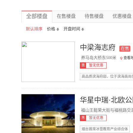
全部楼盘
在售楼盘
待售楼盘
优惠楼盘
默认排序
价格
开盘时间
中梁海志府
在售
养马岛大桥东500米
查看
惠
暂无优惠
高品质滨海府邸、位于滨海高尚
华星中瑞·北欧公
福山王懿荣大街与福桃路交汇处
惠
暂无优惠
烟台首席冰雪教育产业综合体