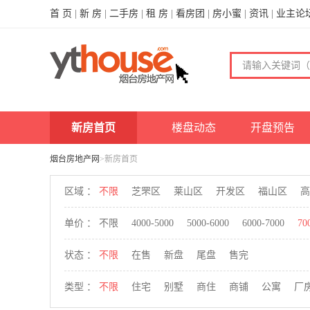
首 页
|
新 房
|
二手房
|
租 房
|
看房团
|
房小蜜
|
资讯
|
业主论
新房首页
楼盘动态
开盘预告
烟台房地产网
>新房首页
区域 ：
不限
芝罘区
莱山区
开发区
福山区
高
单价 ：
不限
4000-5000
5000-6000
6000-7000
70
状态 ：
不限
在售
新盘
尾盘
售完
类型 ：
不限
住宅
别墅
商住
商铺
公寓
厂