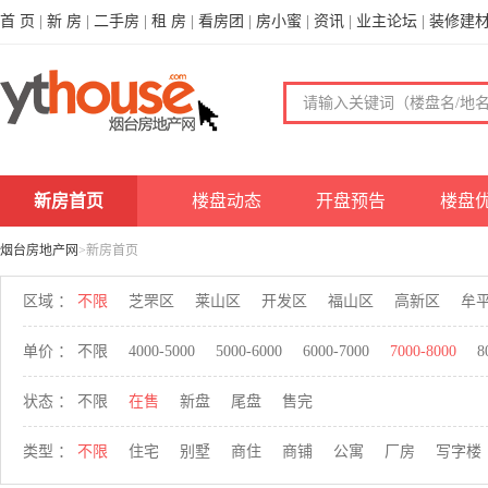
首 页
|
新 房
|
二手房
|
租 房
|
看房团
|
房小蜜
|
资讯
|
业主论坛
|
装修建
新房首页
楼盘动态
开盘预告
楼盘
烟台房地产网
>新房首页
区域 ：
不限
芝罘区
莱山区
开发区
福山区
高新区
牟
单价 ：
不限
4000-5000
5000-6000
6000-7000
7000-8000
8
状态 ：
不限
在售
新盘
尾盘
售完
类型 ：
不限
住宅
别墅
商住
商铺
公寓
厂房
写字楼