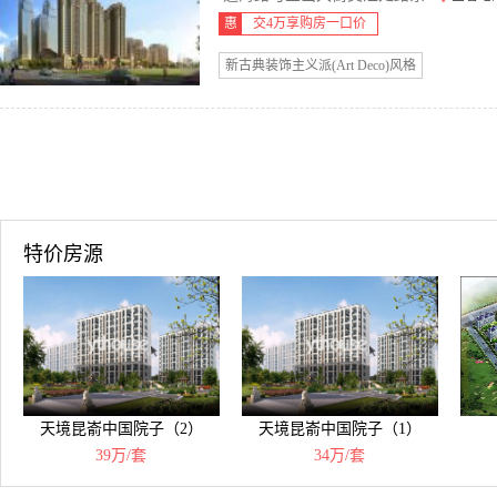
惠
交4万享购房一口价
新古典装饰主义派(Art Deco)风格
特价房源
天境昆嵛中国院子（2）
天境昆嵛中国院子（1）
39万/套
34万/套