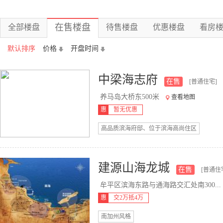
在售楼盘
全部楼盘
待售楼盘
优惠楼盘
看房
默认排序
价格
开盘时间
中梁海志府
在售
[普通住宅]
养马岛大桥东500米
查看地图
惠
暂无优惠
高品质滨海府邸、位于滨海高尚住区
建源山海龙城
在售
[普通住
牟平区滨海东路与通海路交汇处南300...
惠
交2万抵4万
南加州风格