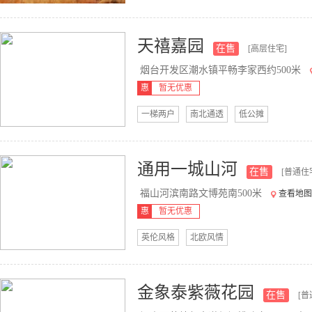
天禧嘉园
在售
[高层住宅]
烟台开发区潮水镇平畅李家西约500米
惠
暂无优惠
一梯两户
南北通透
低公摊
通用一城山河
在售
[普通住
福山河滨南路文博苑南500米
查看地图
惠
暂无优惠
英伦风格
北欧风情
金象泰紫薇花园
在售
[普