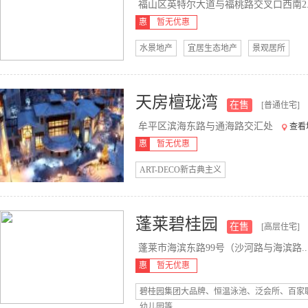
福山区英特尔大道与福桃路交叉口西南2..
惠
暂无优惠
水景地产
宜居生态地产
景观居所
天房檀珑湾
在售
[普通住宅]
牟平区滨海东路与通海路交汇处
查看
惠
暂无优惠
ART-DECO新古典主义
蓬莱碧桂园
在售
[高层住宅]
蓬莱市海滨东路99号（沙河路与海滨路..
惠
暂无优惠
碧桂园集团大品牌、恒温泳池、泛会所、百家
幼儿园等