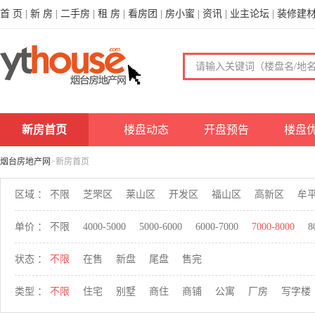
首 页
|
新 房
|
二手房
|
租 房
|
看房团
|
房小蜜
|
资讯
|
业主论坛
|
装修建
新房首页
楼盘动态
开盘预告
楼盘
烟台房地产网
>新房首页
区域 ：
不限
芝罘区
莱山区
开发区
福山区
高新区
牟
单价 ：
不限
4000-5000
5000-6000
6000-7000
7000-8000
8
状态 ：
不限
在售
新盘
尾盘
售完
类型 ：
不限
住宅
别墅
商住
商铺
公寓
厂房
写字楼