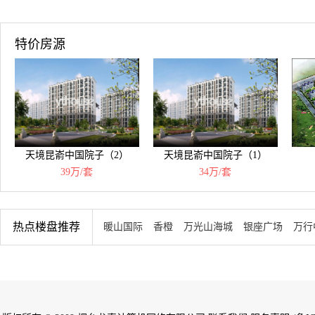
特价房源
天境昆嵛中国院子（2）
天境昆嵛中国院子（1）
39万/套
34万/套
热点楼盘推荐
暖山国际
香橙
万光山海城
银座广场
万行