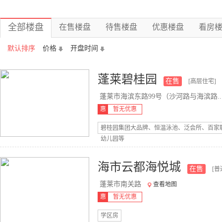
全部楼盘
在售楼盘
待售楼盘
优惠楼盘
看房
默认排序
价格
开盘时间
蓬莱碧桂园
在售
[高层住宅]
蓬莱市海滨东路99号（沙河路与海滨路..
惠
暂无优惠
碧桂园集团大品牌、恒温泳池、泛会所、百家
幼儿园等
海市云都海悦城
在售
[普
蓬莱市南关路
查看地图
惠
暂无优惠
学区房