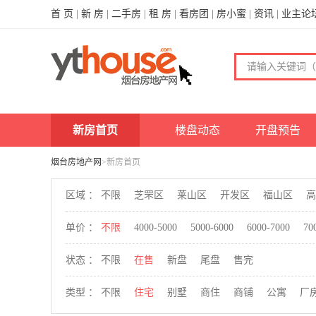
首 页
|
新 房
|
二手房
|
租 房
|
看房团
|
房小蜜
|
资讯
|
业主论
新房首页
楼盘动态
开盘预告
烟台房地产网
>新房首页
区域 ：
不限
芝罘区
莱山区
开发区
福山区
高
单价 ：
不限
4000-5000
5000-6000
6000-7000
70
状态 ：
不限
在售
新盘
尾盘
售完
类型 ：
不限
住宅
别墅
商住
商铺
公寓
厂