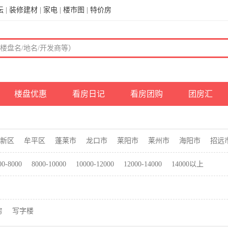
坛
|
装修建材
|
家电
|
楼市图
|
特价房
楼盘优惠
看房日记
看房团购
团房汇
新区
牟平区
蓬莱市
龙口市
莱阳市
莱州市
海阳市
招远
00-8000
8000-10000
10000-12000
12000-14000
14000以上
房
写字楼