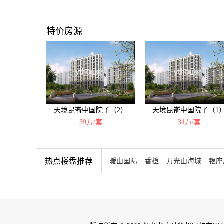
特价房源
天境昆嵛中国院子（2）
天境昆嵛中国院子（1
39万/套
34万/套
热点楼盘推荐
暖山国际
香橙
万光山海城
银座