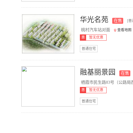
华光名苑
在售
[普
桃村汽车站对面
查看地图
惠
暂无优惠
普通住宅
融基丽景园
在售
栖霞市民生路83号（公路局西30
惠
暂无优惠
普通住宅