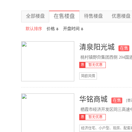
在售楼盘
全部楼盘
待售楼盘
优惠楼盘
默认排序
价格
开盘时间
清泉阳光城
在售
桃村镇野夼集团西侧 204国
惠
暂无优惠
简欧风情
华铭商城
在售
[普
栖霞市经济开发区同三高速
惠
暂无优惠
经济住宅、小户型、现房、配套