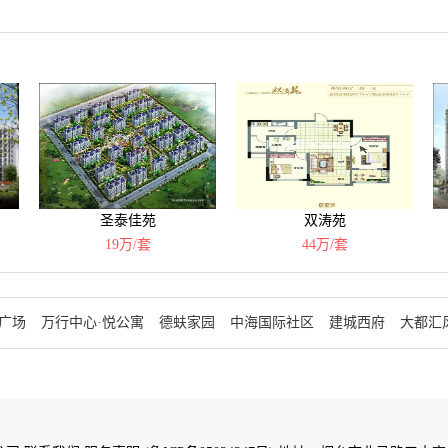
）
圣泰佳苑
双涛苑
19万/套
44万/套
广场
万行中心·悦公寓
德蚨家园
中海国际社区
建城西府
大都汇