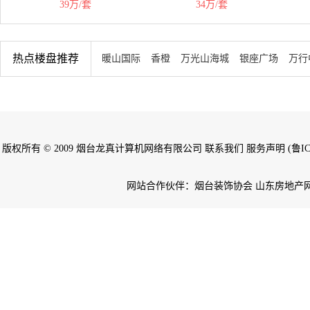
39万/套
34万/套
热点楼盘推荐
暖山国际
香橙
万光山海城
银座广场
万行
版权所有 © 2009 烟台龙真计算机网络有限公司 联系我们 服务声明 (鲁ICP备
网站合作伙伴：烟台装饰协会 山东房地产