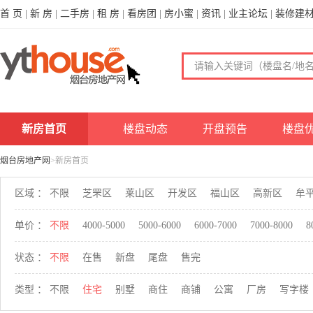
首 页
|
新 房
|
二手房
|
租 房
|
看房团
|
房小蜜
|
资讯
|
业主论坛
|
装修建
新房首页
楼盘动态
开盘预告
楼盘
烟台房地产网
>新房首页
区域 ：
不限
芝罘区
莱山区
开发区
福山区
高新区
牟
单价 ：
不限
4000-5000
5000-6000
6000-7000
7000-8000
8
状态 ：
不限
在售
新盘
尾盘
售完
类型 ：
不限
住宅
别墅
商住
商铺
公寓
厂房
写字楼