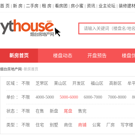
首 页
|
新 房
|
二手房
|
租 房
|
看房团
|
房小蜜
|
资讯
|
业主论坛
|
装修建
新房首页
楼盘动态
开盘预告
楼盘
烟台房地产网
>新房首页
区域 ：
不限
芝罘区
莱山区
开发区
福山区
高新区
牟
单价 ：
不限
4000-5000
5000-6000
6000-7000
7000-8000
8
状态 ：
不限
在售
新盘
尾盘
售完
类型 ：
不限
住宅
别墅
商住
商铺
公寓
厂房
写字楼