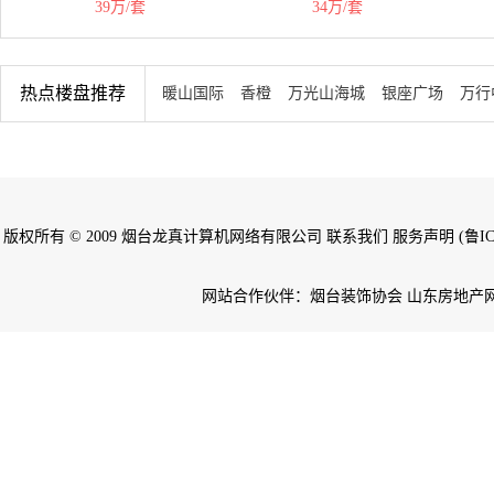
39万/套
34万/套
热点楼盘推荐
暖山国际
香橙
万光山海城
银座广场
万行
版权所有 © 2009 烟台龙真计算机网络有限公司 联系我们 服务声明 (鲁ICP备
网站合作伙伴：烟台装饰协会 山东房地产