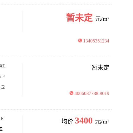
暂未定
元/m²
13405351234
厅两卫
暂未定
两卫
一卫
4006087788-8019
3400
一卫
均价
元/m²
卫