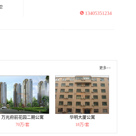
卫
13405351234
更多>>
万光府前花园二期公寓
华明大厦公寓
70万/套
18万/套