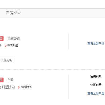
看房楼盘
售
[高层住宅]
查看全部户型
处
查看地图
风情商街
独栋别墅
售
[别墅]
双拼别墅
海别墅院内
查看地图
查看全部户型