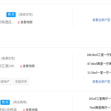
）
售完
[高层住宅]
查看全部户型
特酒庄...
查看地图
108.00㎡三室一
[普通住宅]
87.00㎡两室一厅
100...
查看地图
53.59㎡一室一厅
旅游地产
花园洋房
查看全部户型
105㎡三室两厅
售完
[商住两用]
76㎡两室两厅一
(中桥收...
查看地图