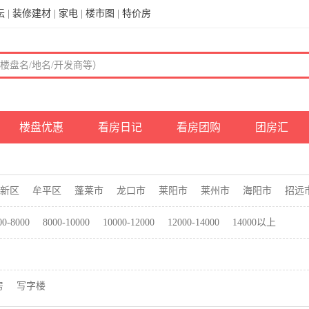
坛
|
装修建材
|
家电
|
楼市图
|
特价房
楼盘优惠
看房日记
看房团购
团房汇
新区
牟平区
蓬莱市
龙口市
莱阳市
莱州市
海阳市
招远
00-8000
8000-10000
10000-12000
12000-14000
14000以上
房
写字楼