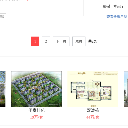
69㎡一室两厅一
洋房
查看全部户型
1
2
下一页
尾页
共2页
）
圣泰佳苑
双涛苑
19万/套
44万/套