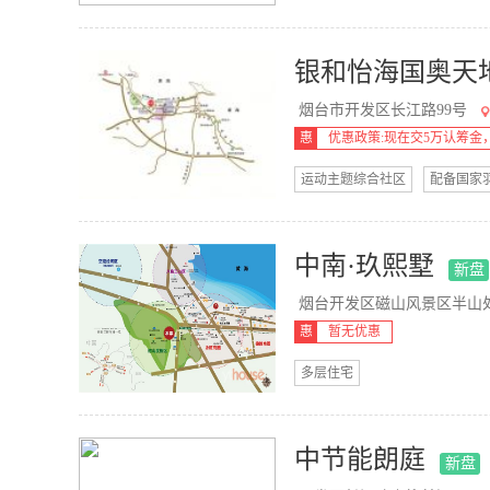
银和怡海国奥天
烟台市开发区长江路99号
惠
优惠政策:现在交5万认筹金
折
运动主题综合社区
配备国家
中南·玖熙墅
新盘
烟台开发区磁山风景区半山
惠
暂无优惠
多层住宅
中节能朗庭
新盘