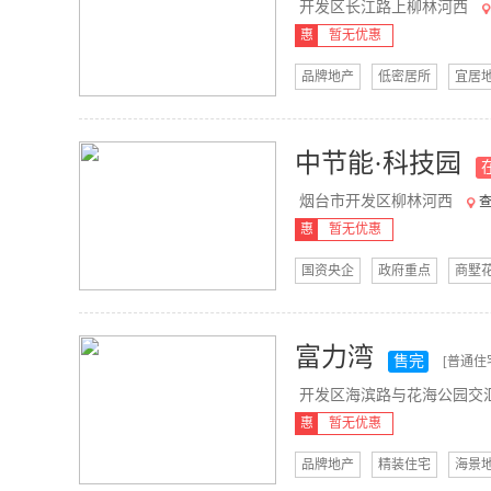
开发区长江路上柳林河西
惠
暂无优惠
品牌地产
低密居所
宜居
中节能·科技园
烟台市开发区柳林河西
惠
暂无优惠
国资央企
政府重点
商墅
富力湾
售完
[普通住
开发区海滨路与花海公园交
惠
暂无优惠
品牌地产
精装住宅
海景