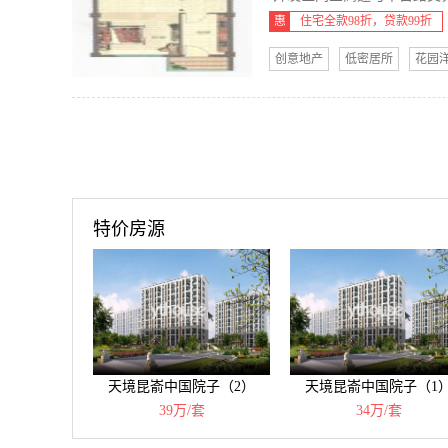
惠
住宅全款98折，贷款99折
创意地产
低密居所
花园
特价房源
天境昆嵛中国院子（2）
天境昆嵛中国院子（1
39万/套
34万/套