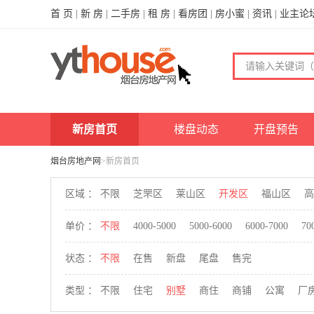
首 页
|
新 房
|
二手房
|
租 房
|
看房团
|
房小蜜
|
资讯
|
业主论
新房首页
楼盘动态
开盘预告
烟台房地产网
>新房首页
区域 ：
不限
芝罘区
莱山区
开发区
福山区
高
单价 ：
不限
4000-5000
5000-6000
6000-7000
70
状态 ：
不限
在售
新盘
尾盘
售完
类型 ：
不限
住宅
别墅
商住
商铺
公寓
厂