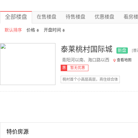
全部楼盘
在售楼盘
待售楼盘
优惠楼盘
看房
默认排序
价格
开盘时间
泰莱桃村国际城
新盘
[普
青阳河以南、海口路以西
查看地图
惠
暂无优惠
桃村首个小高层高层，商住综合体
特价房源