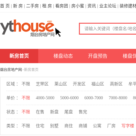
首 页
|
新 房
|
二手房
|
租 房
|
看房团
|
房小蜜
|
资讯
|
业主论坛
|
装修建
新房首页
楼盘动态
开盘预告
楼盘
烟台房地产网
>新房首页
区域 ：
不限
芝罘区
莱山区
开发区
福山区
高新区
牟
单价 ：
不限
4000-5000
5000-6000
6000-7000
7000-8000
8
状态 ：
不限
在售
新盘
尾盘
售完
类型 ：
不限
住宅
别墅
商住
商铺
公寓
厂房
写字楼