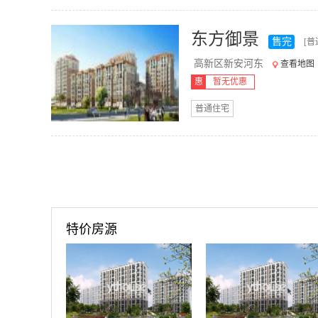
东方御景
售完
[普
高新区新安河东
查看地图
惠
暂无优惠
普通住宅
特价房源