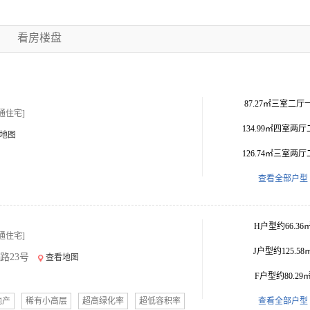
看房楼盘
87.27㎡三室二厅
通住宅]
134.99㎡四室两
地图
126.74㎡三室两
查看全部户型
H户型约66.36
通住宅]
J户型约125.58
路23号
查看地图
F户型约80.29
地产
稀有小高层
超高绿化率
超低容积率
查看全部户型