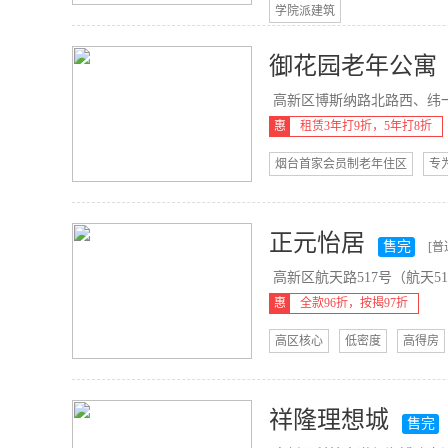
学院派建筑
御花园老年公寓
高新区博斯纳路北路西、纬一路
惠
租赁3年打9折，5年打8折
烟台首家会员制老年住区
专
正元怡居
售完
[普
高新区航天路517号（航天513
惠
全款96折，按揭97折
高区核心
低密度
高得房
祥隆理想城
售完