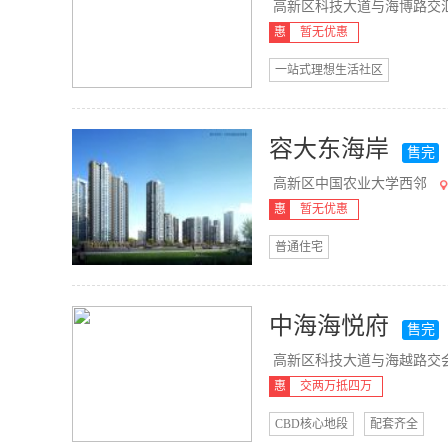
高新区科技大道与海博路交汇处
惠
暂无优惠
一站式理想生活社区
容大东海岸
售完
高新区中国农业大学西邻
惠
暂无优惠
普通住宅
中海海悦府
售完
高新区科技大道与海越路交会处南
惠
交两万抵四万
CBD核心地段
配套齐全