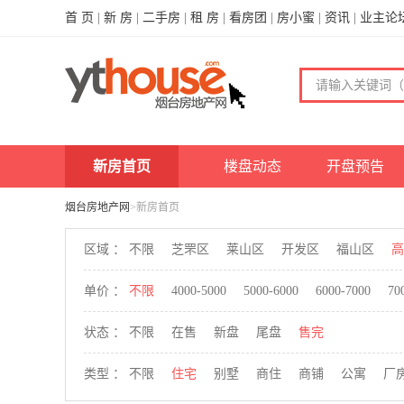
首 页
|
新 房
|
二手房
|
租 房
|
看房团
|
房小蜜
|
资讯
|
业主论
新房首页
楼盘动态
开盘预告
烟台房地产网
>新房首页
区域 ：
不限
芝罘区
莱山区
开发区
福山区
高
单价 ：
不限
4000-5000
5000-6000
6000-7000
70
状态 ：
不限
在售
新盘
尾盘
售完
类型 ：
不限
住宅
别墅
商住
商铺
公寓
厂