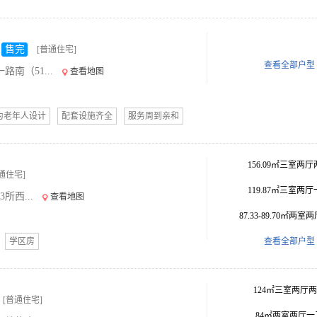
售完
[普通住宅]
查看全部户型
南（51...
查看地图
为老年人设计
配套设施齐全
服务周到亲和
156.09㎡三室两
通住宅]
119.87㎡三室两
所西...
查看地图
87.33-89.70㎡两室
学区房
查看全部户型
124㎡三室两厅
[普通住宅]
84㎡两室两厅一