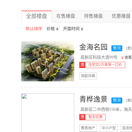
全部楼盘
在售楼盘
待售楼盘
优惠楼盘
默认排序
价格
开盘时间
金海名园
售完
[普
高新区科技大道99号
查看
惠
住宅交2万享受一口价
简欧风格
青桦逸景
售完
[普
高新区二中西侧150米，海天
惠
暂无优惠
教育地产
中小户型
投资