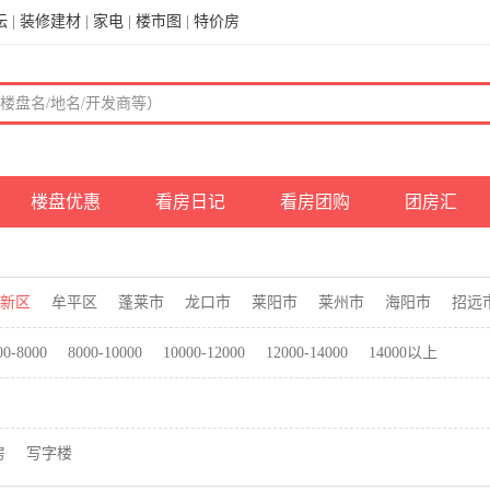
坛
|
装修建材
|
家电
|
楼市图
|
特价房
楼盘优惠
看房日记
看房团购
团房汇
新区
牟平区
蓬莱市
龙口市
莱阳市
莱州市
海阳市
招远
00-8000
8000-10000
10000-12000
12000-14000
14000以上
房
写字楼