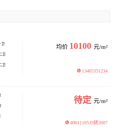
10100
一卫
均价
元/m²
厅二卫
厅二卫
13405351234
㎡
待定
元/m²
㎡
㎡
4001110535转2007