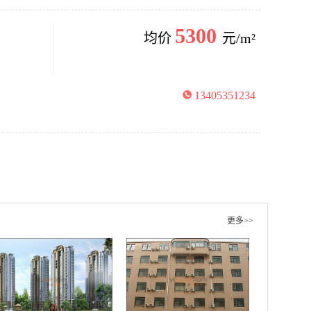
5300
均价
元/m²
13405351234
更多>>