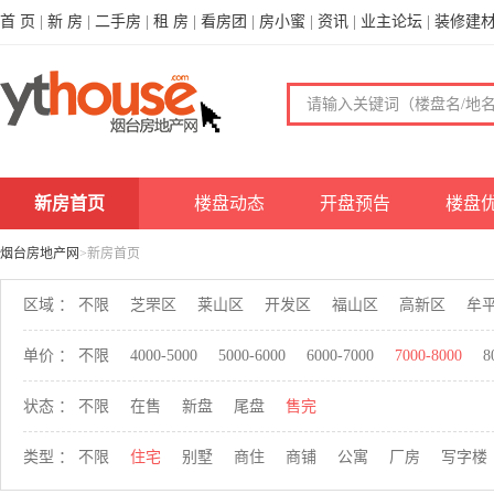
首 页
|
新 房
|
二手房
|
租 房
|
看房团
|
房小蜜
|
资讯
|
业主论坛
|
装修建
新房首页
楼盘动态
开盘预告
楼盘
烟台房地产网
>新房首页
区域 ：
不限
芝罘区
莱山区
开发区
福山区
高新区
牟
单价 ：
不限
4000-5000
5000-6000
6000-7000
7000-8000
8
状态 ：
不限
在售
新盘
尾盘
售完
类型 ：
不限
住宅
别墅
商住
商铺
公寓
厂房
写字楼