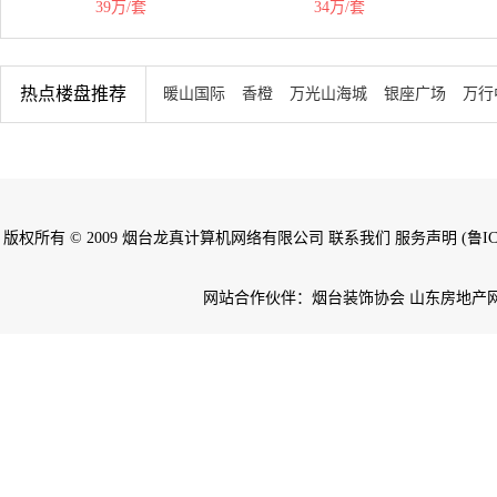
39万/套
34万/套
热点楼盘推荐
暖山国际
香橙
万光山海城
银座广场
万行
版权所有 © 2009 烟台龙真计算机网络有限公司 联系我们 服务声明 (鲁ICP备
网站合作伙伴：烟台装饰协会 山东房地产