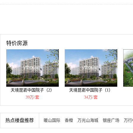
特价房源
天境昆嵛中国院子（2）
天境昆嵛中国院子（1）
39万/套
34万/套
热点楼盘推荐
暖山国际
香橙
万光山海城
银座广场
万行