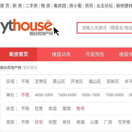
首 页
|
新 房
|
二手房
|
租 房
|
看房团
|
房小蜜
|
资讯
|
业主论坛
|
装修建
新房首页
楼盘动态
开盘预告
楼盘
烟台房地产网
>新房首页
区域 ：
不限
芝罘区
莱山区
开发区
福山区
高新区
牟
单价 ：
不限
4000-5000
5000-6000
6000-7000
7000-8000
8
状态 ：
不限
在售
新盘
尾盘
售完
类型 ：
不限
住宅
别墅
商住
商铺
公寓
厂房
写字楼