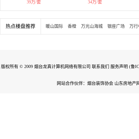
39万/套
34万/套
热点楼盘推荐
暖山国际
香橙
万光山海城
银座广场
万行
版权所有 © 2009 烟台龙真计算机网络有限公司 联系我们 服务声明 (鲁ICP备
网站合作伙伴：烟台装饰协会 山东房地产