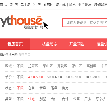
首 页
|
新 房
|
二手房
|
租 房
|
看房团
|
房小蜜
|
资讯
|
业主论坛
|
装修建
新房首页
楼盘动态
开盘预告
楼盘
烟台房地产网
>新房首页
区域 ：
不限
芝罘区
莱山区
开发区
福山区
高新区
牟
单价 ：
不限
4000-5000
5000-6000
6000-7000
7000-8000
8
状态 ：
不限
在售
新盘
尾盘
售完
类型 ：
不限
住宅
别墅
商住
商铺
公寓
厂房
写字楼