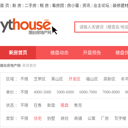
首 页
|
新 房
|
二手房
|
租 房
|
看房团
|
房小蜜
|
资讯
|
业主论坛
|
装修建
新房首页
楼盘动态
开盘预告
楼盘
烟台房地产网
>新房首页
区域 ：
不限
芝罘区
莱山区
开发区
福山区
高新区
牟
单价 ：
不限
4000-5000
5000-6000
6000-7000
7000-8000
8
状态 ：
不限
在售
新盘
尾盘
售完
类型 ：
不限
住宅
别墅
商住
商铺
公寓
厂房
写字楼