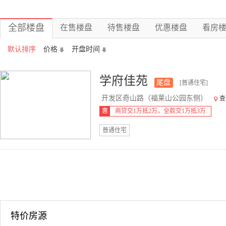
全部楼盘
在售楼盘
待售楼盘
优惠楼盘
看房
默认排序
价格
开盘时间
学府佳苑
尾盘
[普通住宅]
开发区奇山路（福莱山公园东侧）
查
惠
商贷交1万抵2万，全款交1万抵3万
普通住宅
特价房源