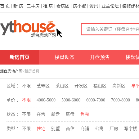
首 页
|
新 房
|
二手房
|
租 房
|
看房团
|
房小蜜
|
资讯
|
业主论坛
|
装修建
新房首页
楼盘动态
开盘预告
楼盘
烟台房地产网
>新房首页
区域 ：
不限
芝罘区
莱山区
开发区
福山区
高新区
牟
单价 ：
不限
4000-5000
5000-6000
6000-7000
7000-8000
8
状态 ：
不限
在售
新盘
尾盘
售完
类型 ：
不限
住宅
别墅
商住
商铺
公寓
厂房
写字楼