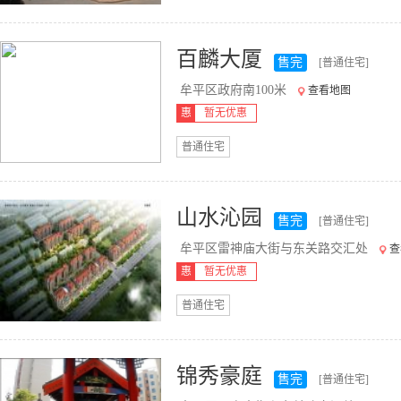
百麟大厦
售完
[普通住宅]
牟平区政府南100米
查看地图
惠
暂无优惠
普通住宅
山水沁园
售完
[普通住宅]
牟平区雷神庙大街与东关路交汇处
查
惠
暂无优惠
普通住宅
锦秀豪庭
售完
[普通住宅]