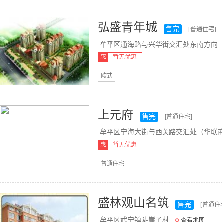
弘盛青年城
售完
[普通住宅]
牟平区通海路与兴华街交汇处东南方向
惠
暂无优惠
欧式
上元府
售完
[普通住宅]
牟平区宁海大街与西关路交汇处（华联商.
惠
暂无优惠
普通住宅
盛林观山名筑
售完
[普通住
牟平区武宁镇陡崖子村
查看地图