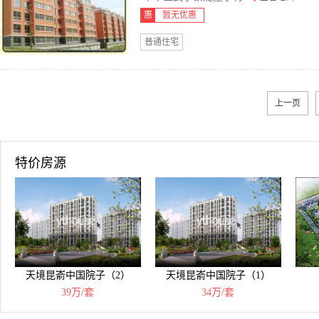
惠
暂无优惠
普通住宅
上一页
特价房源
天境昆嵛中国院子（2）
天境昆嵛中国院子（1）
39万/套
34万/套