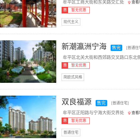
牟平区工商大街和东关路交汇处
查看
惠
暂无优惠
现代主义
新潮瀛洲宁海
售完
[普通住
牟平区北关大街和西郊路交叉路口东北
惠
暂无优惠
简欧式风格
双良福源
售完
[普通住宅]
牟平区正阳路与宁海大街交界处
查看
惠
暂无优惠
普通住宅