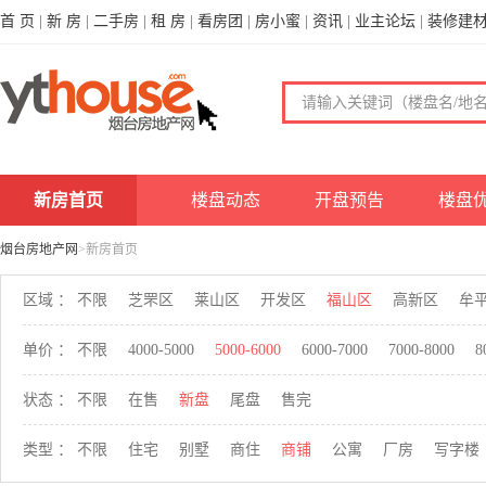
首 页
|
新 房
|
二手房
|
租 房
|
看房团
|
房小蜜
|
资讯
|
业主论坛
|
装修建
新房首页
楼盘动态
开盘预告
楼盘
烟台房地产网
>新房首页
区域 ：
不限
芝罘区
莱山区
开发区
福山区
高新区
牟
单价 ：
不限
4000-5000
5000-6000
6000-7000
7000-8000
8
状态 ：
不限
在售
新盘
尾盘
售完
类型 ：
不限
住宅
别墅
商住
商铺
公寓
厂房
写字楼