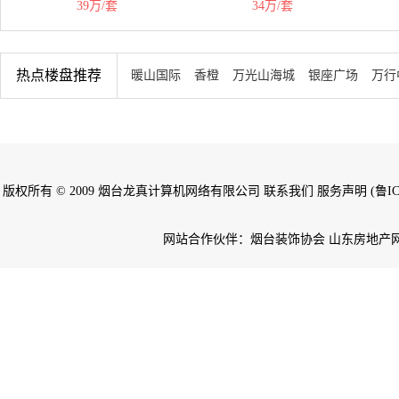
39万/套
34万/套
热点楼盘推荐
暖山国际
香橙
万光山海城
银座广场
万行
版权所有 © 2009 烟台龙真计算机网络有限公司 联系我们 服务声明 (鲁ICP备
网站合作伙伴：烟台装饰协会 山东房地产