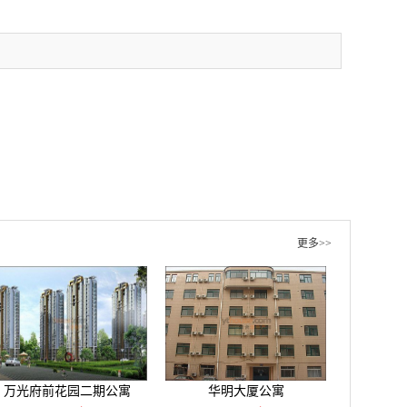
更多>>
万光府前花园二期公寓
华明大厦公寓