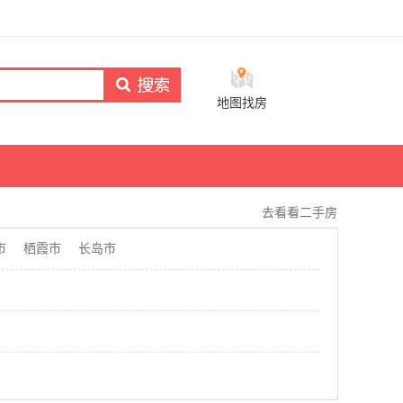
地图找房
去看看二手房
市
栖霞市
长岛市