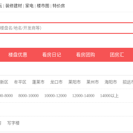
坛
|
装修建材
|
家电
|
楼市图
|
特价房
楼盘优惠
看房日记
看房团购
团房汇
新区
牟平区
蓬莱市
龙口市
莱阳市
莱州市
海阳市
招远
00-8000
8000-10000
10000-12000
12000-14000
14000以上
房
写字楼