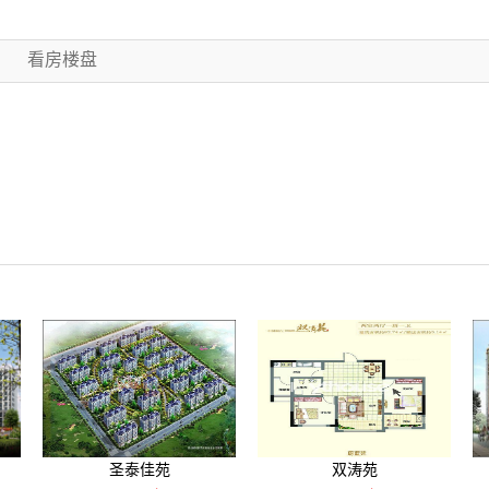
看房楼盘
）
圣泰佳苑
双涛苑