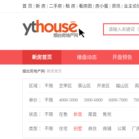
首 页
|
新 房
|
二手房
|
租 房
|
看房团
|
房小蜜
|
资讯
|
业主论
新房首页
楼盘动态
开盘预告
烟台房地产网
>新房首页
区域 ：
不限
芝罘区
莱山区
开发区
福山区
高
单价 ：
不限
4000-5000
5000-6000
6000-7000
70
状态 ：
不限
在售
新盘
尾盘
售完
类型 ：
不限
住宅
别墅
商住
商铺
公寓
厂