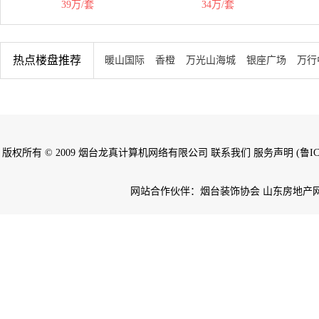
39万/套
34万/套
热点楼盘推荐
暖山国际
香橙
万光山海城
银座广场
万行
版权所有 © 2009 烟台龙真计算机网络有限公司 联系我们 服务声明 (鲁ICP备
网站合作伙伴：烟台装饰协会 山东房地产