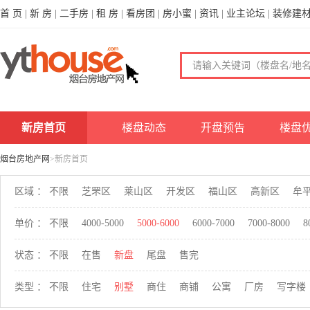
首 页
|
新 房
|
二手房
|
租 房
|
看房团
|
房小蜜
|
资讯
|
业主论坛
|
装修建
新房首页
楼盘动态
开盘预告
楼盘
烟台房地产网
>新房首页
区域 ：
不限
芝罘区
莱山区
开发区
福山区
高新区
牟
单价 ：
不限
4000-5000
5000-6000
6000-7000
7000-8000
8
状态 ：
不限
在售
新盘
尾盘
售完
类型 ：
不限
住宅
别墅
商住
商铺
公寓
厂房
写字楼