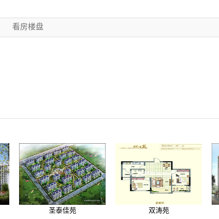
看房楼盘
）
圣泰佳苑
双涛苑