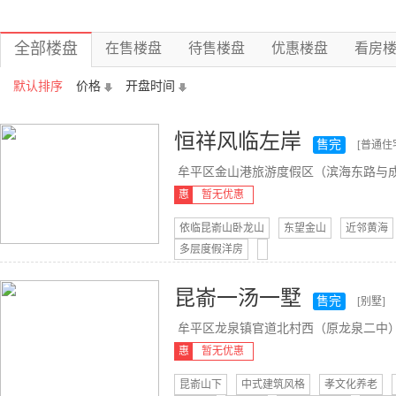
全部楼盘
在售楼盘
待售楼盘
优惠楼盘
看房
默认排序
价格
开盘时间
恒祥风临左岸
售完
[普通住
牟平区金山港旅游度假区（滨海东路与成.
惠
暂无优惠
依临昆嵛山卧龙山
东望金山
近邻黄海
多层度假洋房
昆嵛一汤一墅
售完
[别墅]
牟平区龙泉镇官道北村西（原龙泉二中
惠
暂无优惠
昆嵛山下
中式建筑风格
孝文化养老