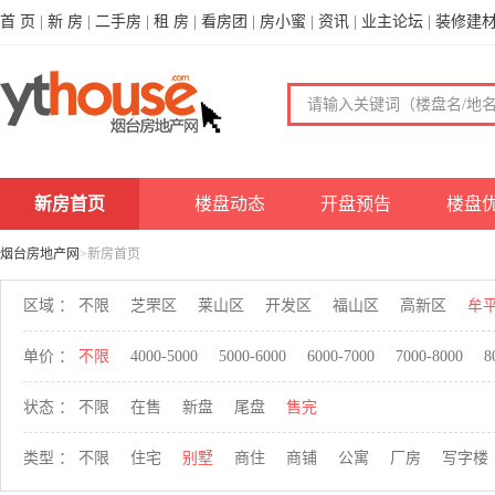
首 页
|
新 房
|
二手房
|
租 房
|
看房团
|
房小蜜
|
资讯
|
业主论坛
|
装修建
新房首页
楼盘动态
开盘预告
楼盘
烟台房地产网
>新房首页
区域 ：
不限
芝罘区
莱山区
开发区
福山区
高新区
牟
单价 ：
不限
4000-5000
5000-6000
6000-7000
7000-8000
8
状态 ：
不限
在售
新盘
尾盘
售完
类型 ：
不限
住宅
别墅
商住
商铺
公寓
厂房
写字楼