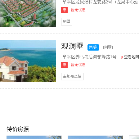
牟平区龙泉汤村龙安路2号（龙泉中心幼..
惠
暂无优惠
别墅
观澜墅
售完
[别墅]
牟平区养马岛后海驼峰路1号
查看地图
惠
暂无优惠
南加州风情
特价房源