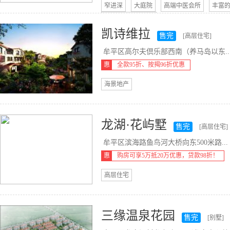
窄进深
大庭院
高端中医会所
丰富
晚清物业服务风格
凯诗维拉
售完
[高层住宅]
牟平区高尔夫倶乐部西南（养马岛以东..
惠
全款95折、按揭96折优惠
海景地产
龙湖·花屿墅
售完
[高层住宅]
牟平区滨海路鱼鸟河大桥向东500米路...
惠
购房可享5万抵20万优惠，贷款98折！
高层住宅
三缘温泉花园
售完
[别墅]