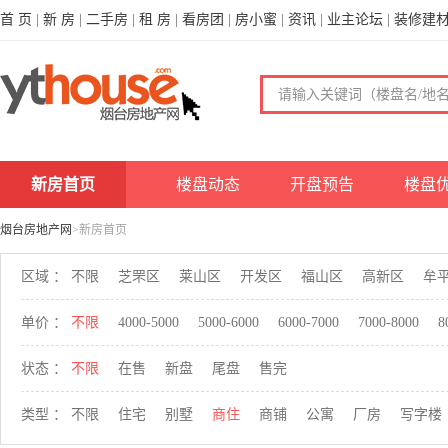
首 页
|
新 房
|
二手房
|
租 房
|
看房团
|
房小蜜
|
资讯
|
业主论坛
|
装修建
新房首页
楼盘动态
开盘预告
楼盘
烟台房地产网
>新房首页
区域 ：
不限
芝罘区
莱山区
开发区
福山区
高新区
牟
单价 ：
不限
4000-5000
5000-6000
6000-7000
7000-8000
8
状态 ：
不限
在售
新盘
尾盘
售完
类型 ：
不限
住宅
别墅
商住
商铺
公寓
厂房
写字楼