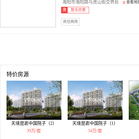
海阳市海阳路与虎山街交界处
查看地
惠
暂无优惠
商住两用
特价房源
天境昆嵛中国院子（2）
天境昆嵛中国院子（1）
39万/套
34万/套