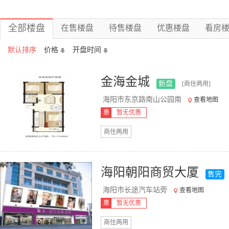
全部楼盘
在售楼盘
待售楼盘
优惠楼盘
看房
默认排序
价格
开盘时间
金海金城
新盘
[商住两用]
海阳市东京路南山公园南
查看地图
惠
暂无优惠
商住两用
海阳朝阳商贸大厦
售完
海阳市长途汽车站旁
查看地图
惠
暂无优惠
商住两用