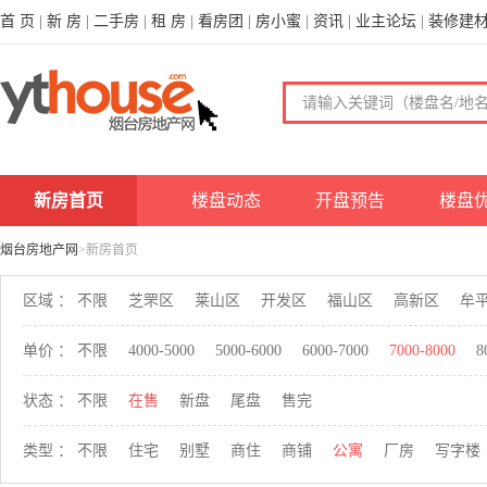
首 页
|
新 房
|
二手房
|
租 房
|
看房团
|
房小蜜
|
资讯
|
业主论坛
|
装修建
新房首页
楼盘动态
开盘预告
楼盘
烟台房地产网
>新房首页
区域 ：
不限
芝罘区
莱山区
开发区
福山区
高新区
牟
单价 ：
不限
4000-5000
5000-6000
6000-7000
7000-8000
8
状态 ：
不限
在售
新盘
尾盘
售完
类型 ：
不限
住宅
别墅
商住
商铺
公寓
厂房
写字楼