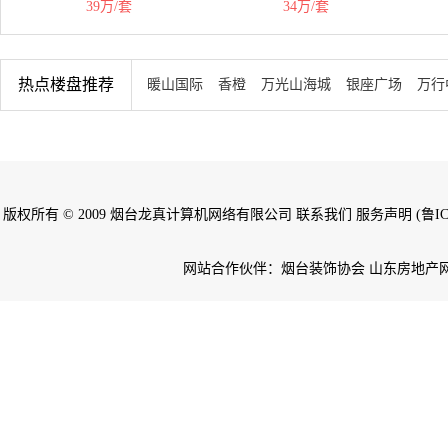
39万/套
34万/套
热点楼盘推荐
暖山国际
香橙
万光山海城
银座广场
万行
版权所有 © 2009 烟台龙真计算机网络有限公司 联系我们 服务声明 (鲁ICP备
网站合作伙伴：烟台装饰协会 山东房地产