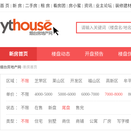
首 页
|
新 房
|
二手房
|
租 房
|
看房团
|
房小蜜
|
资讯
|
业主论坛
|
装修建
新房首页
楼盘动态
开盘预告
楼盘
烟台房地产网
>新房首页
区域 ：
不限
芝罘区
莱山区
开发区
福山区
高新区
牟
单价 ：
不限
4000-5000
5000-6000
6000-7000
7000-8000
8
状态 ：
不限
在售
新盘
尾盘
售完
类型 ：
不限
住宅
别墅
商住
商铺
公寓
厂房
写字楼