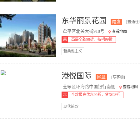
东华丽景花园
尾盘
[普通住
牟平区北关大街918号
查看地图
惠
高层全款98折，按揭99折
新典雅主义
港悦国际
尾盘
[写字楼]
芝罘区环海路中国银行南侧
查看地图
惠
全款最高优惠95折，贷款98折
现代简欧