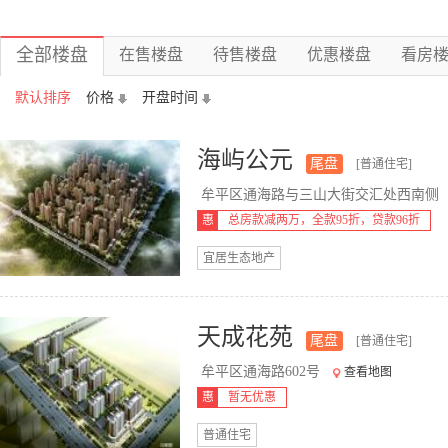
全部楼盘
在售楼盘
待售楼盘
优惠楼盘
看房
默认排序
价格
开盘时间
海屿公元
尾盘
[普通住宅]
牟平区通海路与三山大街交汇处西南侧
惠
总房款减两万，全款95折，贷款96折
宜居生态地产
天成花苑
尾盘
[普通住宅]
牟平区通海路602号
查看地图
惠
暂无优惠
普通住宅