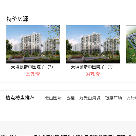
特价房源
天境昆嵛中国院子（2）
天境昆嵛中国院子（1）
39万/套
34万/套
热点楼盘推荐
暖山国际
香橙
万光山海城
银座广场
万行