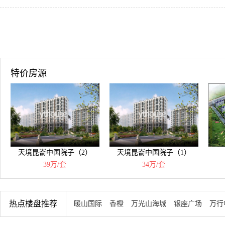
特价房源
天境昆嵛中国院子（2）
天境昆嵛中国院子（1）
39万/套
34万/套
热点楼盘推荐
暖山国际
香橙
万光山海城
银座广场
万行