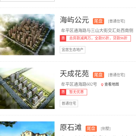
海屿公元
尾盘
[普通住宅]
牟平区通海路与三山大街交汇处西南侧
惠
总房款减两万，全款95折，贷款96折
宜居生态地产
天成花苑
尾盘
[普通住宅]
牟平区通海路602号
查看地图
惠
暂无优惠
普通住宅
原石滩
尾盘
[别墅]