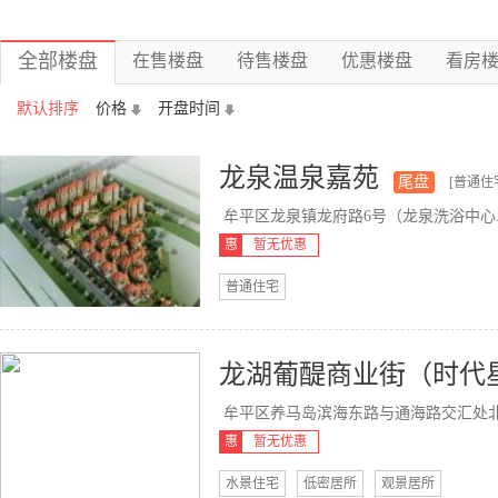
全部楼盘
在售楼盘
待售楼盘
优惠楼盘
看房
默认排序
价格
开盘时间
龙泉温泉嘉苑
尾盘
[普通住
牟平区龙泉镇龙府路6号（龙泉洗浴中心..
惠
暂无优惠
普通住宅
龙湖葡醍商业街（时代
牟平区养马岛滨海东路与通海路交汇处
惠
暂无优惠
水景住宅
低密居所
观景居所