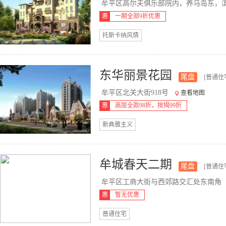
牟平区高尔夫俱乐部院内，养马岛东，滨.
惠
一期全部9折优惠
托斯卡纳风情
东华丽景花园
尾盘
[普通住
牟平区北关大街918号
查看地图
惠
高层全款98折，按揭99折
新典雅主义
牟城春天二期
尾盘
[普通住
牟平区工商大街与西郊路交汇处东南角
惠
暂无优惠
普通住宅