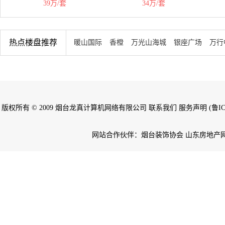
39万/套
34万/套
热点楼盘推荐
暖山国际
香橙
万光山海城
银座广场
万行
版权所有 © 2009 烟台龙真计算机网络有限公司 联系我们 服务声明 (鲁ICP备
网站合作伙伴：烟台装饰协会 山东房地产