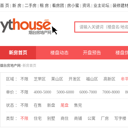
首 页
|
新 房
|
二手房
|
租 房
|
看房团
|
房小蜜
|
资讯
|
业主论坛
|
装修建
新房首页
楼盘动态
开盘预告
楼盘
烟台房地产网
>新房首页
区域 ：
不限
芝罘区
莱山区
开发区
福山区
高新区
牟
单价 ：
不限
4000-5000
5000-6000
6000-7000
7000-8000
8
状态 ：
不限
在售
新盘
尾盘
售完
类型 ：
不限
住宅
别墅
商住
商铺
公寓
厂房
写字楼