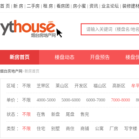
首 页
|
新 房
|
二手房
|
租 房
|
看房团
|
房小蜜
|
资讯
|
业主论坛
|
装修建
新房首页
楼盘动态
开盘预告
楼盘
烟台房地产网
>新房首页
区域 ：
不限
芝罘区
莱山区
开发区
福山区
高新区
牟
单价 ：
不限
4000-5000
5000-6000
6000-7000
7000-8000
8
状态 ：
不限
在售
新盘
尾盘
售完
类型 ：
不限
住宅
别墅
商住
商铺
公寓
厂房
写字楼