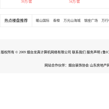
39万/套
34万/套
热点楼盘推荐
暖山国际
香橙
万光山海城
银座广场
万行
版权所有 © 2009 烟台龙真计算机网络有限公司 联系我们 服务声明 (鲁ICP备
网站合作伙伴：烟台装饰协会 山东房地产