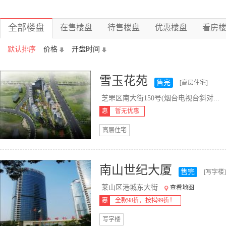
全部楼盘
在售楼盘
待售楼盘
优惠楼盘
看房
默认排序
价格
开盘时间
雪玉花苑
售完
[高层住宅]
芝罘区南大街150号(烟台电视台斜对...
惠
暂无优惠
高层住宅
南山世纪大厦
售完
[写字楼]
莱山区港城东大街
查看地图
惠
全款98折，按揭99折！
写字楼