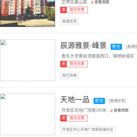
芝罘区蓁山路
查看地图
惠
暂无优惠
普通住宅
辰源雅景·峰景
售完
[普通
鲁东大学黄金顶隧道西口，锦绣新城东
惠
暂无优惠
现代风格
天地一品
售完
[普通住宅]
开发区天地广场南200米
查看地图
惠
暂无优惠
开发区中心天地广场旁高端社区