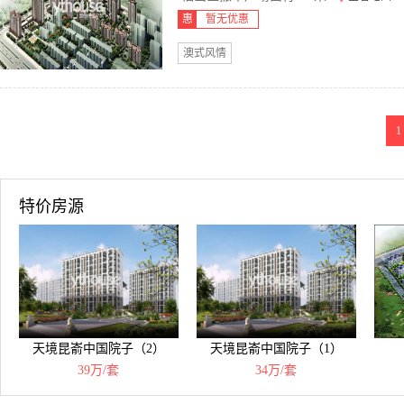
惠
暂无优惠
澳式风情
1
特价房源
天境昆嵛中国院子（2）
天境昆嵛中国院子（1）
39万/套
34万/套