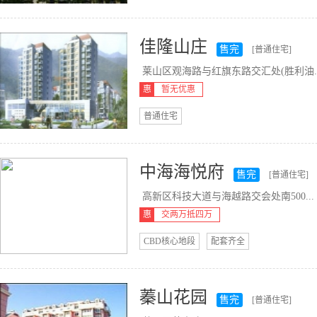
佳隆山庄
售完
[普通住宅]
莱山区观海路与红旗东路交汇处(胜利油..
惠
暂无优惠
普通住宅
中海海悦府
售完
[普通住宅]
高新区科技大道与海越路交会处南500...
惠
交两万抵四万
CBD核心地段
配套齐全
蓁山花园
售完
[普通住宅]