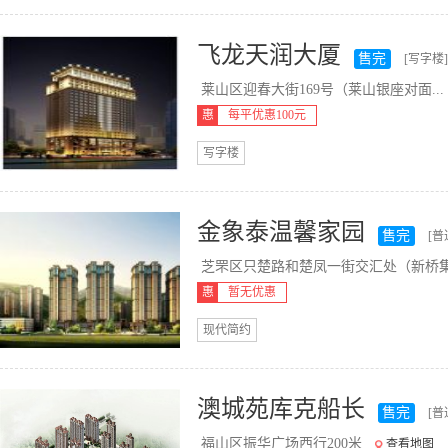
飞龙天润大厦
售完
[写字楼]
莱山区迎春大街169号（莱山银座对面...
惠
每平优惠100元
写字楼
金象泰温馨家园
售完
[普
芝罘区只楚路和楚凤一街交汇处（新桥集.
惠
暂无优惠
现代简约
澳城苑库克船长
售完
[普
福山区振华广场西行200米
查看地图