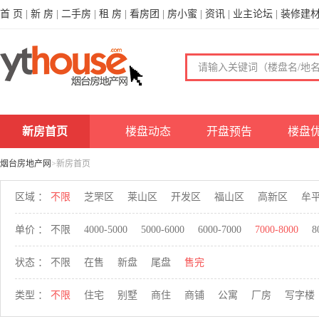
首 页
|
新 房
|
二手房
|
租 房
|
看房团
|
房小蜜
|
资讯
|
业主论坛
|
装修建
新房首页
楼盘动态
开盘预告
楼盘
烟台房地产网
>新房首页
区域 ：
不限
芝罘区
莱山区
开发区
福山区
高新区
牟
单价 ：
不限
4000-5000
5000-6000
6000-7000
7000-8000
8
状态 ：
不限
在售
新盘
尾盘
售完
类型 ：
不限
住宅
别墅
商住
商铺
公寓
厂房
写字楼