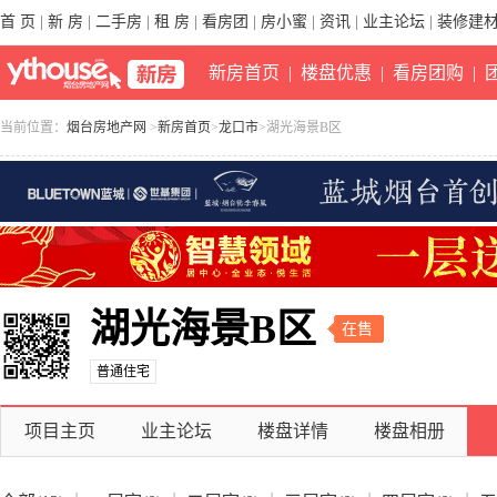
首 页
|
新 房
|
二手房
|
租 房
|
看房团
|
房小蜜
|
资讯
|
业主论坛
|
装修建
新房首页
|
楼盘优惠
|
看房团购
|
当前位置：
烟台房地产网
>
新房首页
>
龙口市
>湖光海景B区
湖光海景B区
在售
普通住宅
项目主页
业主论坛
楼盘详情
楼盘相册