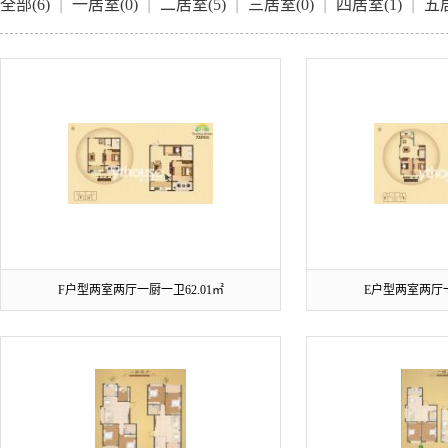
全部(6)
一居室(0)
二居室(5)
三居室(0)
四居室(1)
五居
F户型两室两厅一厨一卫62.01㎡
E户型两室两厅一