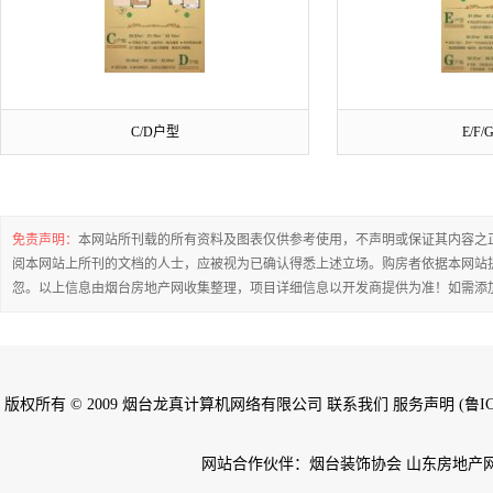
C/D户型
E/F
免责声明：
本网站所刊载的所有资料及图表仅供参考使用，不声明或保证其内容之
阅本网站上所刊的文档的人士，应被视为已确认得悉上述立场。购房者依据本网站
忽。以上信息由烟台房地产网收集整理，项目详细信息以开发商提供为准！如需添
版权所有 © 2009 烟台龙真计算机网络有限公司 联系我们 服务声明 (鲁ICP备
网站合作伙伴：烟台装饰协会 山东房地产