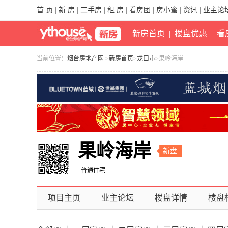
首 页
|
新 房
|
二手房
|
租 房
|
看房团
|
房小蜜
|
资讯
|
业主论
新房首页
|
楼盘优惠
|
看
当前位置：
烟台房地产网
>
新房首页
>
龙口市
>果岭海岸
果岭海岸
新盘
普通住宅
项目主页
业主论坛
楼盘详情
楼盘