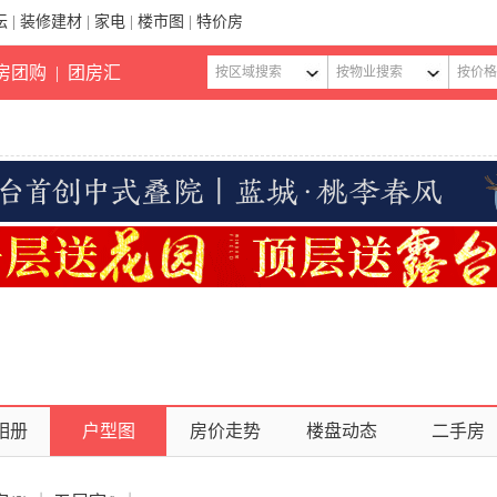
坛
|
装修建材
|
家电
|
楼市图
|
特价房
房团购
|
团房汇
按区域搜索
按物业搜索
按价格
相册
户型图
房价走势
楼盘动态
二手房